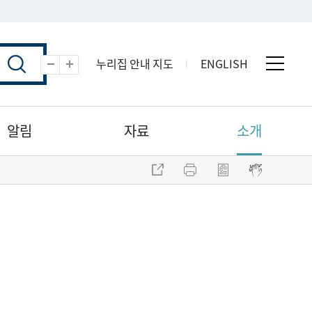
누리집 안내 지도
ENGLISH
전체 
축소
확대
알림
자료
소개
주소 복사
프린트
점자파일 내려받기
점자뷰어 보