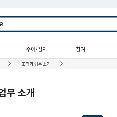
수어/점자
참여
조직과 업무 소개
바로가기
바로가기
업무 소개