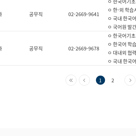
ㅇ 한국어기초
ㅇ 한-외 학습
과
공무직
02-2669-9641
ㅇ 국내 한국
ㅇ 국어원 발간
ㅇ 한국어기초
ㅇ 한국어 학
과
공무직
02-2669-9678
ㅇ 대내외 협력
ㅇ 국내 한국
첫 페이지
이전 페이지
1
2