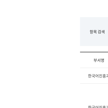
국
립
국
어
원
F
항목 검색
조
o
직
r
도
m
국
어
부서명
원
원
조
장
한국어진흥
직
기
및
획
업
연
무
수
소
부
개
기
한국어진흥