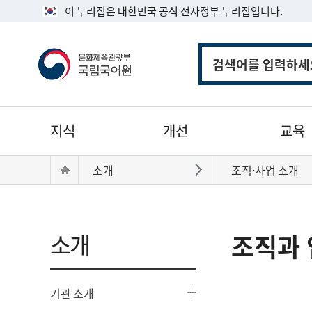
이 누리집은 대한민국 공식 전자정부 누리집입니다.
통
합
검
색
주
지식
개선
교육
메
뉴
현
Home
소개
조직·사업 소개
바로가기
재
위
치:
소개
조직과 
기관 소개