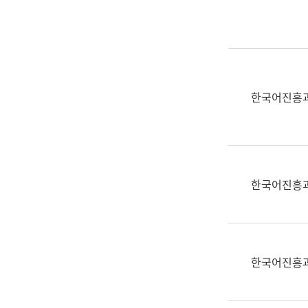
실
어
문
연
구
과
한국어진흥
어
문
연
구
과
한국어진흥
(사
전
팀)
언
어
한국어진흥
정
보
과