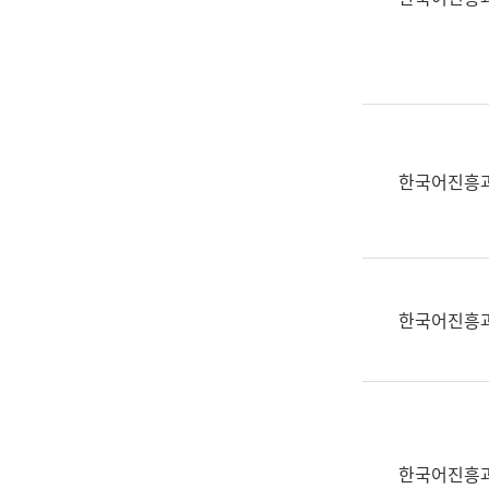
(부
획
서
운
명,
영
직
과
위/
공
직
공
급,
언
한국어진흥
전
어
화,
과
담
교
당
육
업
연
한국어진흥
무)
수
과
어
문
연
구
한국어진흥