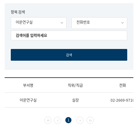
립
국
F
항목 검색
어
o
원
어문연구실
전화번호
r
조
m
직
도
국
어
원
원
장
기
획
연
수
부서명
직위/직급
전화
부
기
조
획
어문연구실
실장
02-2669-9710
직
운
및
영
업
과
무
공
첫 페이지
이전 페이지
다음 페이지
마지막 페이지
1
소
공
개
언
(부
어
서
과