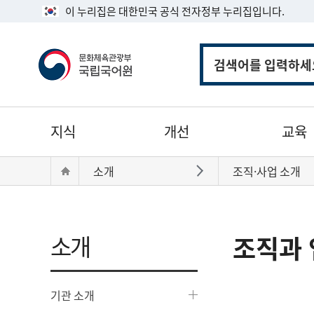
이 누리집은 대한민국 공식 전자정부 누리집입니다.
통
합
검
색
주
지식
개선
교육
메
뉴
현
Home
소개
조직·사업 소개
바로가기
재
위
치:
소개
조직과 
기관 소개