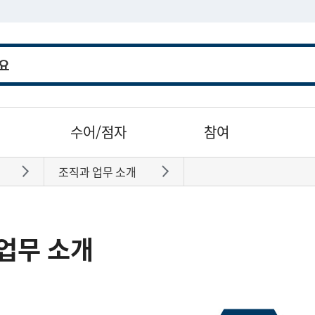
수어/점자
참여
조직과 업무 소개
바로가기
바로가기
업무 소개