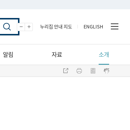
누리집 안내 지도
ENGLISH
전체 
축소
확대
알림
자료
소개
주소 복사
프린트
점자파일 내려받기
점자뷰어 보