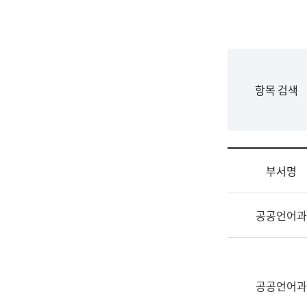
국
립
국
어
원
F
항목 검색
조
o
직
r
도
m
국
어
부서명
원
원
조
장
공공언어과
직
기
및
획
업
연
무
수
소
공공언어과
부
개
기