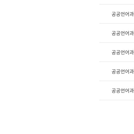
실
어
공공언어과
문
연
구
공공언어과
과
어
문
공공언어과
연
구
공공언어과
과
(사
전
공공언어과
팀)
언
어
정
보
과