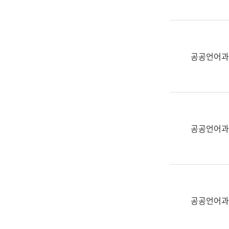
(부
획
서
운
명,
영
직
과
위/
공공언어과
공
직
공
급,
언
전
어
화,
과
담
교
공공언어과
당
육
업
연
무)
수
과
어
문
공공언어과
연
구