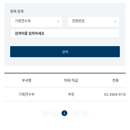
립
국
F
항목 검색
어
o
원
기획연수부
전화번호
r
조
m
직
도
국
어
원
원
장
기
획
연
수
부서명
직위/직급
전화
부
기
조
획
기획연수부
부장
02-2669-9730
직
운
및
영
업
과
무
공
첫 페이지
이전 페이지
다음 페이지
마지막 페이지
1
소
공
개
언
(부
어
서
과