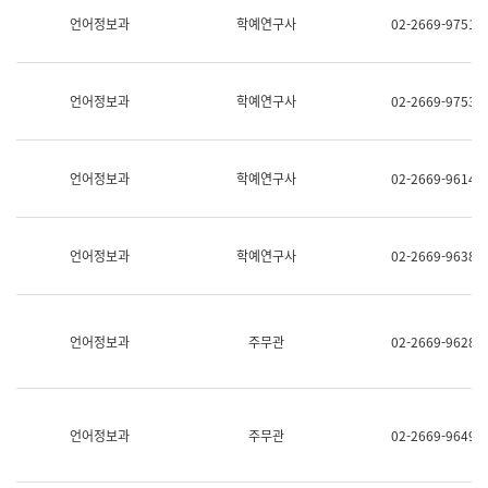
명,
교
언어정보과
학예연구사
02-2669-9751
직
육
위/
연
직
수
급,
과
언어정보과
학예연구사
02-2669-9753
전
어
화,
문
담
연
당
구
언어정보과
학예연구사
02-2669-9614
업
실
무)
어
문
연
언어정보과
학예연구사
02-2669-9638
구
과
어
문
연
언어정보과
주무관
02-2669-9628
구
과
(사
전
팀)
언어정보과
주무관
02-2669-9649
언
어
정