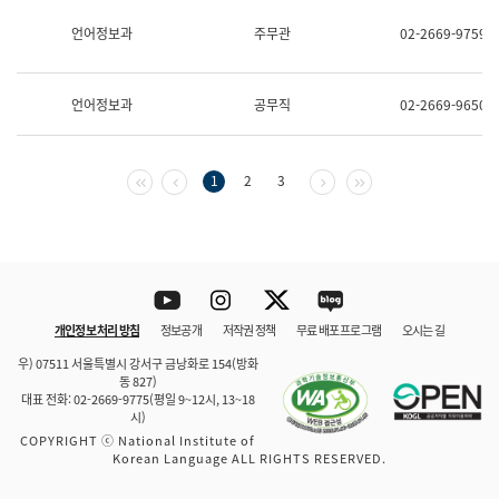
보
과
언어정보과
주무관
02-2669-9759
한
국
어
언어정보과
공무직
02-2669-9650
진
흥
과
수
첫 페이지
이전 페이지
다음 페이지
마지막 페이지
1
2
3
어
점
자
진
흥
과
Youtube
Instagram
Twitter
blog
개인정보 처리 방침
정보공개
저작권 정책
무료 배포 프로그램
오시는 길
바로 가기
문체부와 소속기관
우) 07511 서울특별시 강서구 금낭화로 154(방화
동 827)
대표 전화: 02-2669-9775(평일 9~12시, 13~18
시)
COPYRIGHT ⓒ National Institute of
Korean Language ALL RIGHTS RESERVED.