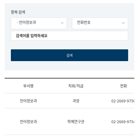
립
국
F
항목 검색
어
o
원
- 언어정보과
전화번호
r
조
m
직
도
국
어
원
원
장
기
획
연
수
부서명
직위/직급
전화
부
기
조
획
언어정보과
과장
02-2669-9750
직
운
및
영
업
과
무
공
언어정보과
학예연구관
02-2669-9754
소
공
개
언
(부
어
서
과