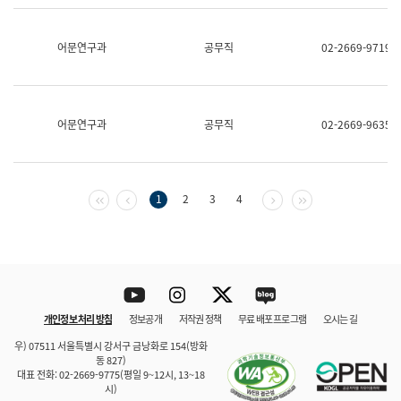
보
과
한
어문연구과
공무직
02-2669-9719
국
어
진
흥
과
어문연구과
공무직
02-2669-9635
수
어
점
자
진
첫 페이지
이전 페이지
다음 페이지
마지막 페이지
1
2
3
4
흥
과
Youtube
Instagram
Twitter
blog
개인정보 처리 방침
정보공개
저작권 정책
무료 배포 프로그램
오시는 길
바로 가기
문체부와 소속기관
우) 07511 서울특별시 강서구 금낭화로 154(방화
동 827)
대표 전화: 02-2669-9775(평일 9~12시, 13~18
시)