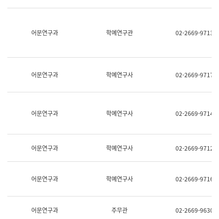
명,
교
직
육
위/
연
직
어문연구과
학예연구관
02-2669-9713
수
급,
과
전
어
화,
문
담
연
당
구
어문연구과
학예연구사
02-2669-9717
업
실
무)
어
문
연
어문연구과
학예연구사
02-2669-9714
구
과
어
문
어문연구과
학예연구사
02-2669-9712
연
구
과
(사
어문연구과
학예연구사
02-2669-9716
전
팀)
언
어
어문연구과
주무관
02-2669-9630
정