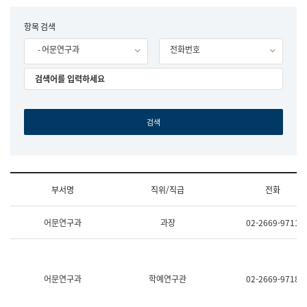
립
국
F
항목 검색
어
o
원
- 어문연구과
전화번호
r
조
m
직
도
국
어
원
원
장
기
획
연
수
부서명
직위/직급
전화
부
기
조
획
어문연구과
과장
02-2669-9711
직
운
및
영
업
과
무
공
소
공
어문연구과
학예연구관
02-2669-9718
개
언
(부
어
서
과