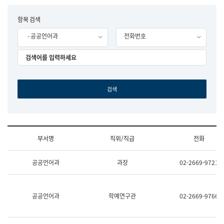
립
국
F
항목 검색
어
o
원
- 공공언어과
전화번호
r
조
m
직
도
국
어
원
원
장
기
획
연
수
부서명
직위/직급
전화
부
기
조
획
공공언어과
과장
02-2669-9721
직
운
및
영
업
과
무
공
공공언어과
학예연구관
02-2669-9766
소
공
개
언
(부
어
서
과