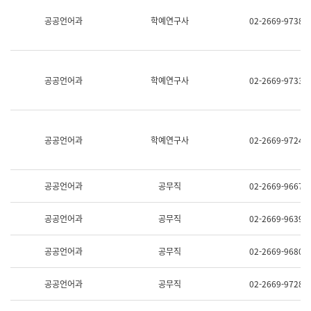
명,
교
공공언어과
학예연구사
02-2669-9738
직
육
위/
연
직
수
급,
과
전
어
공공언어과
학예연구사
02-2669-9733
화,
문
담
연
당
구
업
실
무)
어
공공언어과
학예연구사
02-2669-9724
문
연
구
과
공공언어과
공무직
02-2669-9667
어
문
연
공공언어과
공무직
02-2669-9639
구
과
(사
공공언어과
공무직
02-2669-9680
전
팀)
언
공공언어과
공무직
02-2669-9728
어
정