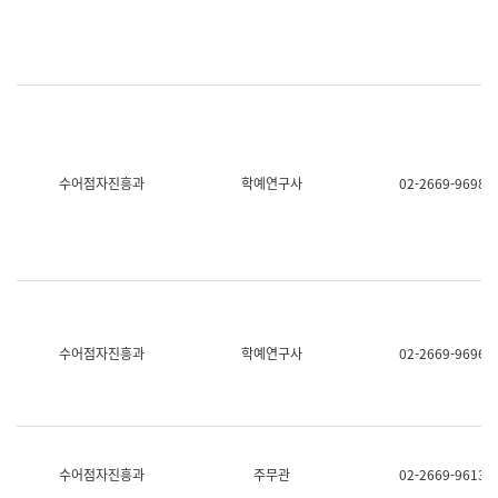
명,
교
직
육
위/
연
직
수
급,
과
전
어
화,
문
담
연
당
구
수어점자진흥과
학예연구사
02-2669-9698
업
실
무)
어
문
연
구
과
어
문
연
수어점자진흥과
학예연구사
02-2669-9696
구
과
(사
전
팀)
언
어
수어점자진흥과
주무관
02-2669-9613
정