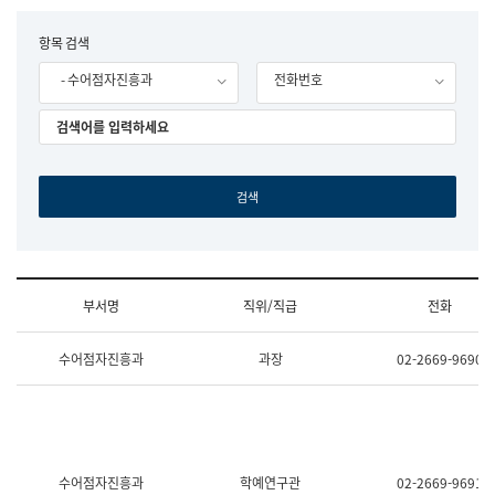
립
국
F
항목 검색
어
o
원
- 수어점자진흥과
전화번호
r
조
m
직
도
국
어
원
원
장
기
획
연
수
부서명
직위/직급
전화
부
기
조
획
수어점자진흥과
과장
02-2669-9690
직
운
및
영
업
과
무
공
소
공
개
언
(부
어
수어점자진흥과
학예연구관
02-2669-9691
서
과