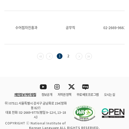
수어점자진흥과
공무직
02-2669-9661
첫 페이지
이전 페이지
다음 페이지
마지막 페이지
1
2
Youtube
Instagram
Twitter
blog
개인정보 처리 방침
정보공개
저작권 정책
무료 배포 프로그램
오시는 길
바로 가기
문체부와 소속기관
우) 07511 서울특별시 강서구 금낭화로 154(방화
동 827)
대표 전화: 02-2669-9775(평일 9~12시, 13~18
시)
COPYRIGHT ⓒ National Institute of
Korean Language ALL RIGHTS RESERVED.