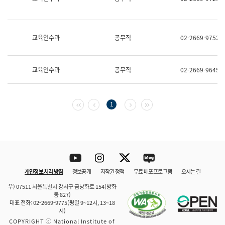
보
과
한
국
교육연수과
공무직
02-2669-9752
어
진
흥
과
교육연수과
공무직
02-2669-9645
수
어
점
자
첫 페이지
이전 페이지
다음 페이지
마지막 페이지
1
진
흥
과
Youtube
Instagram
Twitter
blog
개인정보 처리 방침
정보공개
저작권 정책
무료 배포 프로그램
오시는 길
바로 가기
문체부와 소속기관
우) 07511 서울특별시 강서구 금낭화로 154(방화
동 827)
대표 전화: 02-2669-9775(평일 9~12시, 13~18
시)
COPYRIGHT ⓒ National Institute of