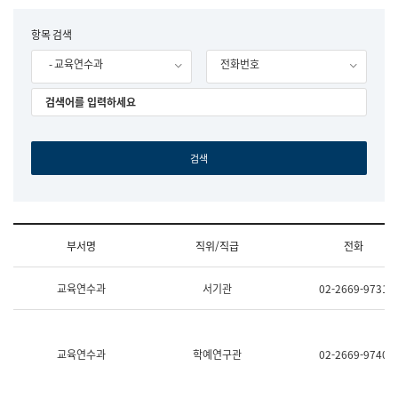
립
국
F
항목 검색
어
o
원
- 교육연수과
전화번호
r
조
m
직
도
국
어
원
원
장
기
획
연
수
부서명
직위/직급
전화
부
기
조
획
교육연수과
서기관
02-2669-9731
직
운
및
영
업
과
무
공
소
공
교육연수과
학예연구관
02-2669-9740
개
언
(부
어
서
과