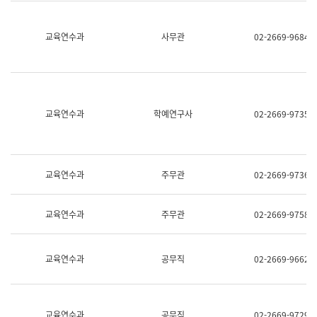
명,
교
직
육
위/
연
교육연수과
사무관
02-2669-9684
직
수
급,
과
전
어
화,
문
담
연
당
구
교육연수과
학예연구사
02-2669-9735
업
실
무)
어
문
연
구
교육연수과
주무관
02-2669-9736
과
어
문
교육연수과
주무관
02-2669-9758
연
구
과
(사
교육연수과
공무직
02-2669-9662
전
팀)
언
어
정
교육연수과
공무직
02-2669-9729