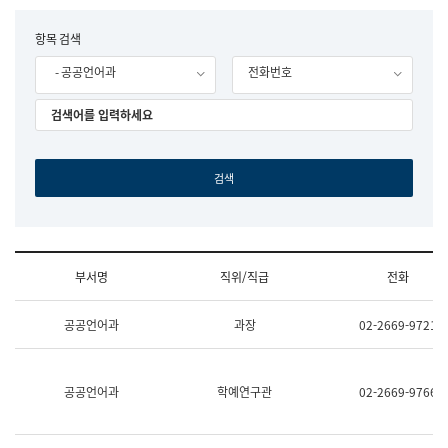
립
국
F
항목 검색
어
o
원
- 공공언어과
전화번호
r
조
m
직
도
국
어
원
원
장
기
획
연
수
부서명
직위/직급
전화
부
기
조
획
공공언어과
과장
02-2669-9721
직
운
및
영
업
과
무
공
공공언어과
학예연구관
02-2669-9766
소
공
개
언
(부
어
서
과