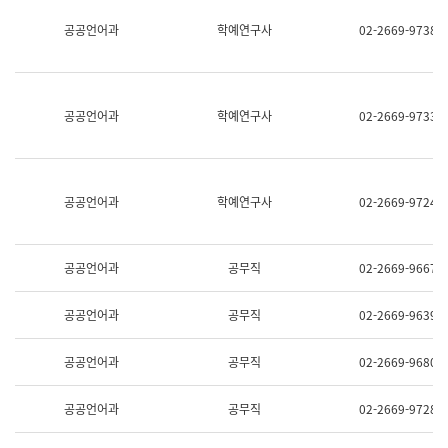
명,
교
공공언어과
학예연구사
02-2669-9738
직
육
위/
연
직
수
급,
과
전
어
공공언어과
학예연구사
02-2669-9733
화,
문
담
연
당
구
업
실
무)
어
공공언어과
학예연구사
02-2669-9724
문
연
구
과
공공언어과
공무직
02-2669-9667
어
문
연
공공언어과
공무직
02-2669-9639
구
과
(사
공공언어과
공무직
02-2669-9680
전
팀)
언
공공언어과
공무직
02-2669-9728
어
정