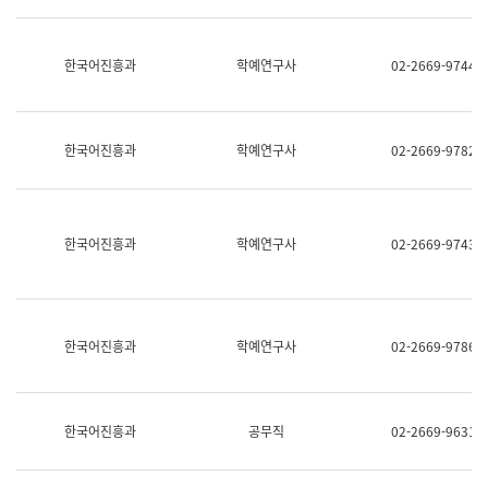
명,
교
직
육
위/
연
한국어진흥과
학예연구사
02-2669-9744
직
수
급,
과
전
어
화,
문
담
연
한국어진흥과
학예연구사
02-2669-9782
당
구
업
실
무)
어
문
연
한국어진흥과
학예연구사
02-2669-9743
구
과
어
문
연
한국어진흥과
학예연구사
02-2669-9786
구
과
(사
전
팀)
한국어진흥과
공무직
02-2669-9631
언
어
정