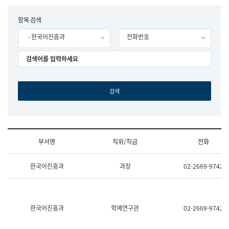
립
국
F
항목 검색
어
o
원
- 한국어진흥과
전화번호
r
조
m
직
도
국
어
원
원
장
기
획
연
수
부서명
직위/직급
전화
부
기
조
획
한국어진흥과
과장
02-2669-9742
직
운
및
영
업
과
무
공
소
공
한국어진흥과
학예연구관
02-2669-9742
개
언
(부
어
서
과