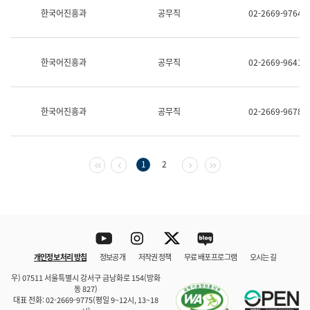
보
한국어진흥과
공무직
02-2669-9764
과
한
국
어
한국어진흥과
공무직
02-2669-9641
진
흥
과
수
한국어진흥과
공무직
02-2669-9678
어
점
자
진
흥
첫 페이지
이전 페이지
다음 페이지
마지막 페이지
1
2
과
Youtube
Instagram
Twitter
blog
개인정보 처리 방침
정보공개
저작권 정책
무료 배포 프로그램
오시는 길
바로 가기
문체부와 소속기관
우) 07511 서울특별시 강서구 금낭화로 154(방화
동 827)
대표 전화: 02-2669-9775(평일 9~12시, 13~18