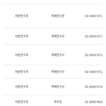
명,
교
직
육
위/
연
직
어문연구과
학예연구관
02-2669-9713
수
급,
과
전
어
화,
문
담
연
당
구
어문연구과
학예연구사
02-2669-9717
업
실
무)
어
문
연
어문연구과
학예연구사
02-2669-9714
구
과
어
문
어문연구과
학예연구사
02-2669-9712
연
구
과
(사
어문연구과
학예연구사
02-2669-9716
전
팀)
언
어
어문연구과
주무관
02-2669-9630
정