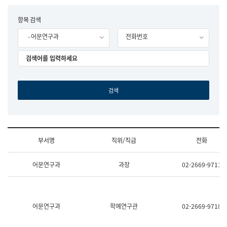
립
국
F
항목 검색
어
o
원
- 어문연구과
전화번호
r
조
m
직
도
국
어
원
원
장
기
획
연
수
부서명
직위/직급
전화
부
기
조
획
어문연구과
과장
02-2669-9711
직
운
및
영
업
과
무
공
소
공
어문연구과
학예연구관
02-2669-9718
개
언
(부
어
서
과