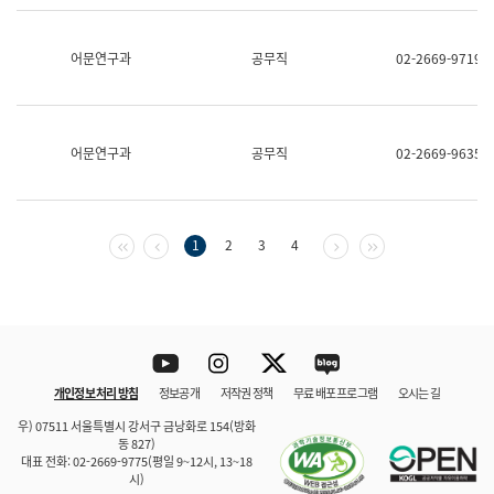
보
과
한
어문연구과
공무직
02-2669-9719
국
어
진
흥
과
어문연구과
공무직
02-2669-9635
수
어
점
자
진
첫 페이지
이전 페이지
다음 페이지
마지막 페이지
1
2
3
4
흥
과
Youtube
Instagram
Twitter
blog
개인정보 처리 방침
정보공개
저작권 정책
무료 배포 프로그램
오시는 길
바로 가기
문체부와 소속기관
우) 07511 서울특별시 강서구 금낭화로 154(방화
동 827)
대표 전화: 02-2669-9775(평일 9~12시, 13~18
시)