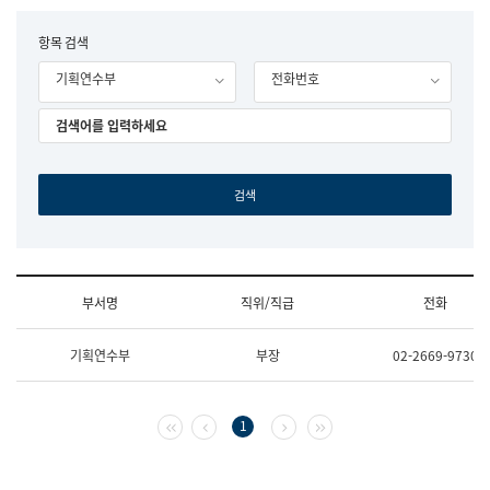
립
국
F
항목 검색
어
o
원
기획연수부
전화번호
r
조
m
직
도
국
어
원
원
장
기
획
연
수
부서명
직위/직급
전화
부
기
조
획
기획연수부
부장
02-2669-9730
직
운
및
영
업
과
무
공
첫 페이지
이전 페이지
다음 페이지
마지막 페이지
1
소
공
개
언
(부
어
서
과