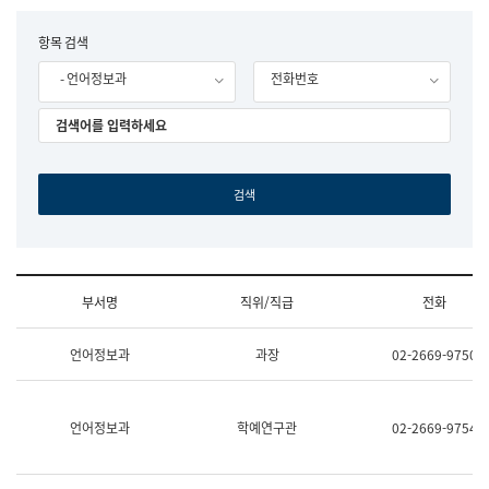
립
국
F
항목 검색
어
o
원
- 언어정보과
전화번호
r
조
m
직
도
국
어
원
원
장
기
획
연
수
부서명
직위/직급
전화
부
기
조
획
언어정보과
과장
02-2669-9750
직
운
및
영
업
과
무
공
언어정보과
학예연구관
02-2669-9754
소
공
개
언
(부
어
서
과