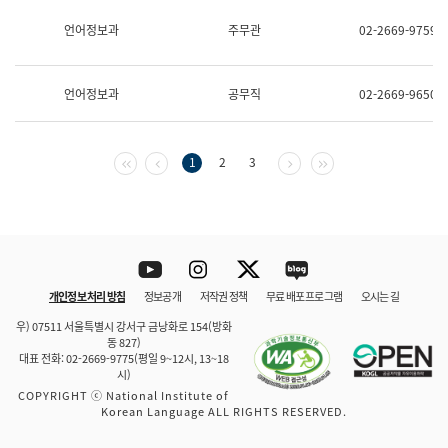
보
과
언어정보과
주무관
02-2669-9759
한
국
어
언어정보과
공무직
02-2669-9650
진
흥
과
수
첫 페이지
이전 페이지
다음 페이지
마지막 페이지
1
2
3
어
점
자
진
흥
과
Youtube
Instagram
Twitter
blog
개인정보 처리 방침
정보공개
저작권 정책
무료 배포 프로그램
오시는 길
바로 가기
문체부와 소속기관
우) 07511 서울특별시 강서구 금낭화로 154(방화
동 827)
대표 전화: 02-2669-9775(평일 9~12시, 13~18
시)
COPYRIGHT ⓒ National Institute of
Korean Language ALL RIGHTS RESERVED.