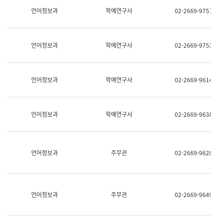
명,
교
언어정보과
학예연구사
02-2669-9751
직
육
위/
연
직
수
급,
과
언어정보과
학예연구사
02-2669-9753
전
어
화,
문
담
연
당
구
언어정보과
학예연구사
02-2669-9614
업
실
무)
어
문
연
언어정보과
학예연구사
02-2669-9638
구
과
어
문
연
언어정보과
주무관
02-2669-9628
구
과
(사
전
팀)
언어정보과
주무관
02-2669-9649
언
어
정