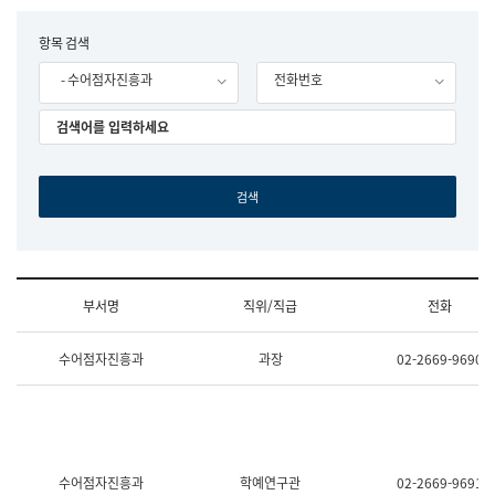
립
국
F
항목 검색
어
o
원
- 수어점자진흥과
전화번호
r
조
m
직
도
국
어
원
원
장
기
획
연
수
부서명
직위/직급
전화
부
기
조
획
수어점자진흥과
과장
02-2669-9690
직
운
및
영
업
과
무
공
소
공
개
언
(부
어
수어점자진흥과
학예연구관
02-2669-9691
서
과