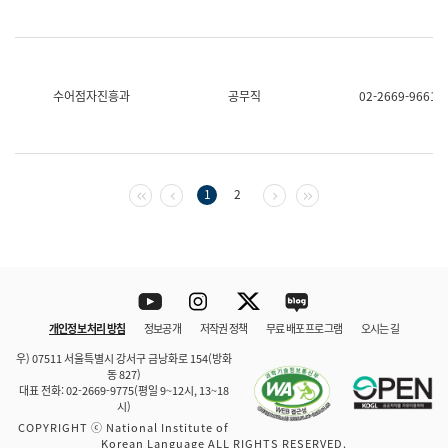
수어점자진흥과
공무직
02-2669-9661
첫 페이지
이전 페이지
다음 페이지
마지막 페이지
1
2
Youtube
Instagram
Twitter
blog
개인정보 처리 방침
정보공개
저작권 정책
무료 배포 프로그램
오시는 길
바로 가기
문체부와 소속기관
우) 07511 서울특별시 강서구 금낭화로 154(방화
동 827)
대표 전화: 02-2669-9775(평일 9~12시, 13~18
시)
COPYRIGHT ⓒ National Institute of
Korean Language ALL RIGHTS RESERVED.