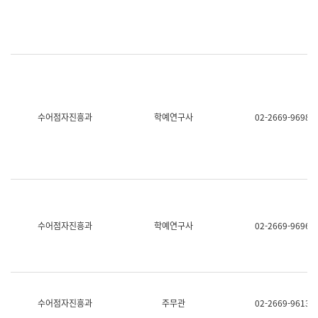
명,
교
직
육
위/
연
직
수
급,
과
전
어
화,
문
담
연
당
구
수어점자진흥과
학예연구사
02-2669-9698
업
실
무)
어
문
연
구
과
어
문
연
수어점자진흥과
학예연구사
02-2669-9696
구
과
(사
전
팀)
언
어
수어점자진흥과
주무관
02-2669-9613
정