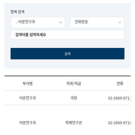
립
국
F
항목 검색
어
o
원
- 어문연구과
전화번호
r
조
m
직
도
국
어
원
원
장
기
획
연
수
부서명
직위/직급
전화
부
기
조
획
어문연구과
과장
02-2669-9711
직
운
및
영
업
과
무
공
소
공
어문연구과
학예연구관
02-2669-9718
개
언
(부
어
서
과