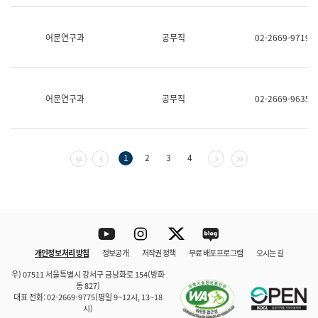
보
과
한
어문연구과
공무직
02-2669-9719
국
어
진
흥
과
어문연구과
공무직
02-2669-9635
수
어
점
자
진
첫 페이지
이전 페이지
다음 페이지
마지막 페이지
1
2
3
4
흥
과
Youtube
Instagram
Twitter
blog
개인정보 처리 방침
정보공개
저작권 정책
무료 배포 프로그램
오시는 길
바로 가기
문체부와 소속기관
우) 07511 서울특별시 강서구 금낭화로 154(방화
동 827)
대표 전화: 02-2669-9775(평일 9~12시, 13~18
시)