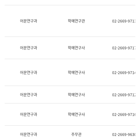
명,
교
직
육
위/
연
직
어문연구과
학예연구관
02-2669-9713
수
급,
과
전
어
화,
문
담
연
당
구
어문연구과
학예연구사
02-2669-9717
업
실
무)
어
문
연
어문연구과
학예연구사
02-2669-9714
구
과
어
문
어문연구과
학예연구사
02-2669-9712
연
구
과
(사
어문연구과
학예연구사
02-2669-9716
전
팀)
언
어
어문연구과
주무관
02-2669-9630
정