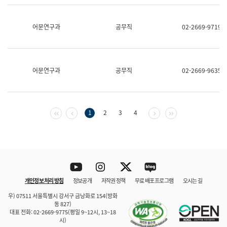
보
과
한
어문연구과
공무직
02-2669-9719
국
어
진
흥
과
어문연구과
공무직
02-2669-9635
수
어
점
자
진
첫 페이지
이전 페이지
다음 페이지
마지막 페이지
1
2
3
4
흥
과
Youtube
Instagram
Twitter
blog
개인정보 처리 방침
정보공개
저작권 정책
무료 배포 프로그램
오시는 길
바로 가기
문체부와 소속기관
우) 07511 서울특별시 강서구 금낭화로 154(방화
동 827)
대표 전화: 02-2669-9775(평일 9~12시, 13~18
시)