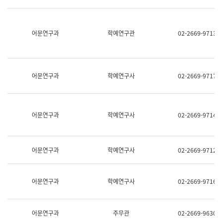
명,
교
직
육
위/
연
직
어문연구과
학예연구관
02-2669-9713
수
급,
과
전
어
화,
문
담
연
당
구
어문연구과
학예연구사
02-2669-9717
업
실
무)
어
문
연
어문연구과
학예연구사
02-2669-9714
구
과
어
문
어문연구과
학예연구사
02-2669-9712
연
구
과
(사
어문연구과
학예연구사
02-2669-9716
전
팀)
언
어
어문연구과
주무관
02-2669-9630
정