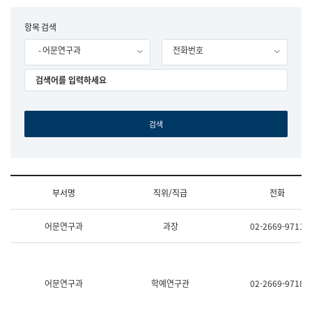
립
국
F
항목 검색
어
o
원
- 어문연구과
전화번호
r
조
m
직
도
국
어
원
원
장
기
획
연
수
부서명
직위/직급
전화
부
기
조
획
어문연구과
과장
02-2669-9711
직
운
및
영
업
과
무
공
소
공
어문연구과
학예연구관
02-2669-9718
개
언
(부
어
서
과