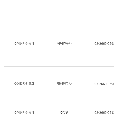
명,
교
직
육
위/
연
직
수
급,
과
전
어
화,
문
담
연
당
구
수어점자진흥과
학예연구사
02-2669-9698
업
실
무)
어
문
연
구
과
어
문
연
수어점자진흥과
학예연구사
02-2669-9696
구
과
(사
전
팀)
언
어
수어점자진흥과
주무관
02-2669-9613
정