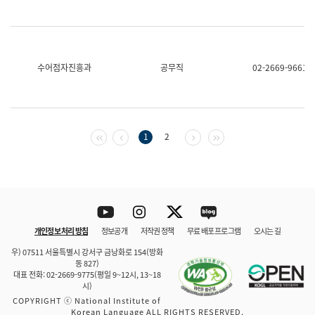
수어점자진흥과
공무직
02-2669-9661
첫 페이지
이전 페이지
다음 페이지
마지막 페이지
1
2
Youtube
Instagram
Twitter
blog
개인정보 처리 방침
정보공개
저작권 정책
무료 배포 프로그램
오시는 길
바로 가기
문체부와 소속기관
우) 07511 서울특별시 강서구 금낭화로 154(방화
동 827)
대표 전화: 02-2669-9775(평일 9~12시, 13~18
시)
COPYRIGHT ⓒ National Institute of
Korean Language ALL RIGHTS RESERVED.