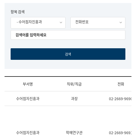
립
국
F
항목 검색
어
o
원
- 수어점자진흥과
전화번호
r
조
m
직
도
국
어
원
원
장
기
획
연
수
부서명
직위/직급
전화
부
기
조
획
수어점자진흥과
과장
02-2669-9690
직
운
및
영
업
과
무
공
소
공
개
언
(부
어
수어점자진흥과
학예연구관
02-2669-9691
서
과