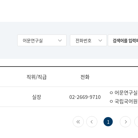
어문연구실
전화번호
직위/직급
전화
ㅇ 어문연구실
실장
02-2669-9710
ㅇ 국립국어원
첫 페이지
이전 페이지
다
1