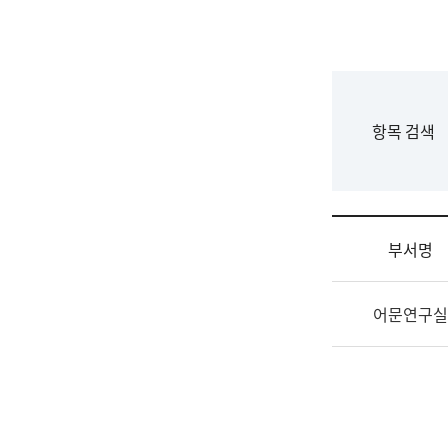
국
립
국
어
원
F
항목 검색
조
o
직
r
도
m
국
어
부서명
원
원
조
장
어문연구실
직
기
및
획
업
연
무
수
소
부
개
기