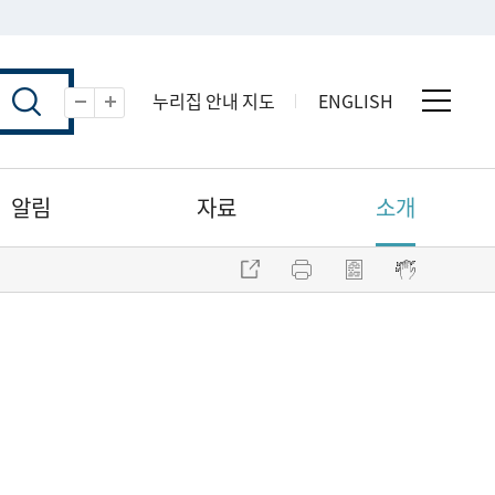
누리집 안내 지도
ENGLISH
전체 
축소
확대
알림
자료
소개
주소 복사
프린트
점자파일 내려받기
점자뷰어 보