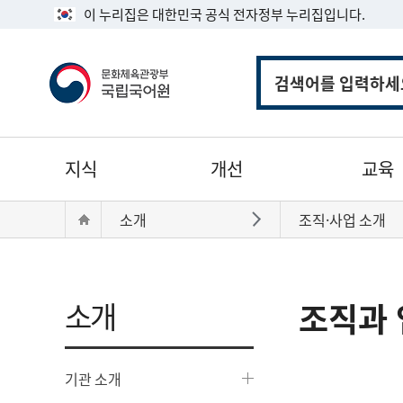
이 누리집은 대한민국 공식 전자정부 누리집입니다.
통
합
검
색
주
지식
개선
교육
메
뉴
현
Home
소개
조직·사업 소개
바로가기
재
위
치:
소개
조직과 
기관 소개