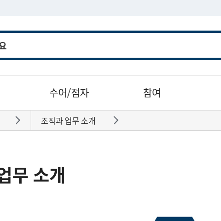
수어/점자
참여
조직과 업무 소개
바로가기
바로가기
업무 소개