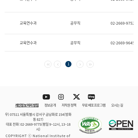
보
과
한
국
교육연수과
공무직
02-2669-9752
어
진
흥
과
교육연수과
공무직
02-2669-9645
수
어
점
자
첫 페이지
이전 페이지
다음 페이지
마지막 페이지
1
진
흥
과
Youtube
Instagram
Twitter
blog
개인정보 처리 방침
정보공개
저작권 정책
무료 배포 프로그램
오시는 길
바로 가기
문체부와 소속기관
우) 07511 서울특별시 강서구 금낭화로 154(방화
동 827)
대표 전화: 02-2669-9775(평일 9~12시, 13~18
시)
COPYRIGHT ⓒ National Institute of