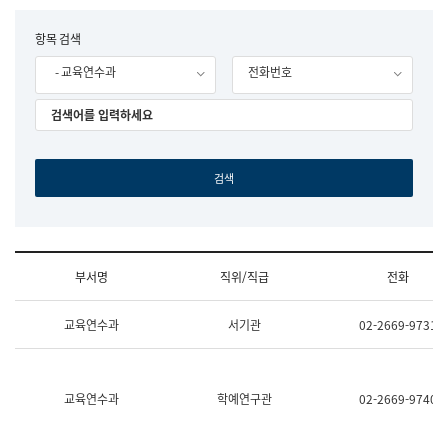
립
국
F
항목 검색
어
o
원
- 교육연수과
전화번호
r
조
m
직
도
국
어
원
원
장
기
획
연
수
부서명
직위/직급
전화
부
기
조
획
교육연수과
서기관
02-2669-9731
직
운
및
영
업
과
무
공
소
공
교육연수과
학예연구관
02-2669-9740
개
언
(부
어
서
과