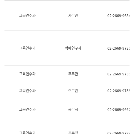
명,
교
직
육
위/
연
교육연수과
사무관
02-2669-9684
직
수
급,
과
전
어
화,
문
담
연
당
구
교육연수과
학예연구사
02-2669-9735
업
실
무)
어
문
연
구
교육연수과
주무관
02-2669-9736
과
어
문
교육연수과
주무관
02-2669-9758
연
구
과
(사
교육연수과
공무직
02-2669-9662
전
팀)
언
어
정
교육연수과
공무직
02-2669-9729