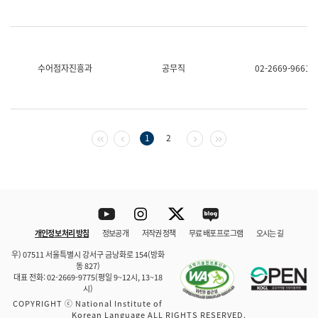
수어점자진흥과
공무직
02-2669-9661
첫 페이지
이전 페이지
다음 페이지
마지막 페이지
1
2
Youtube
Instagram
Twitter
blog
개인정보 처리 방침
정보공개
저작권 정책
무료 배포 프로그램
오시는 길
바로 가기
문체부와 소속기관
우) 07511 서울특별시 강서구 금낭화로 154(방화
동 827)
대표 전화: 02-2669-9775(평일 9~12시, 13~18
시)
COPYRIGHT ⓒ National Institute of
Korean Language ALL RIGHTS RESERVED.