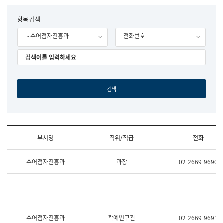
립
국
F
항목 검색
어
o
원
- 수어점자진흥과
전화번호
r
조
m
직
도
국
어
원
원
장
기
획
연
수
부서명
직위/직급
전화
부
기
조
획
수어점자진흥과
과장
02-2669-9690
직
운
및
영
업
과
무
공
소
공
개
언
(부
어
수어점자진흥과
학예연구관
02-2669-9691
서
과