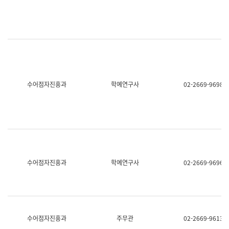
명,
교
직
육
위/
연
직
수
급,
과
전
어
화,
문
담
연
당
구
수어점자진흥과
학예연구사
02-2669-9698
업
실
무)
어
문
연
구
과
어
문
연
수어점자진흥과
학예연구사
02-2669-9696
구
과
(사
전
팀)
언
어
수어점자진흥과
주무관
02-2669-9613
정