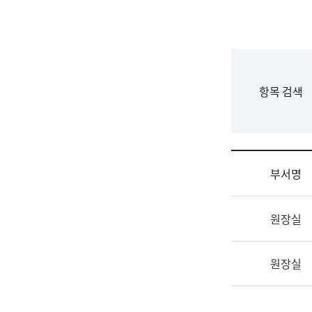
국
립
국
어
원
F
항목 검색
조
o
직
r
도
m
국
어
부서명
원
원
조
장
원장실
직
기
및
획
업
연
원장실
무
수
소
부
개
기