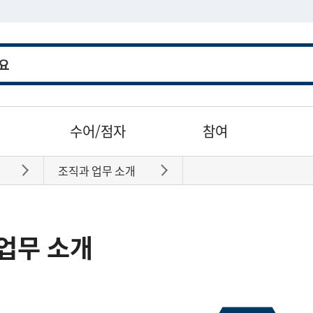
수어/점자
참여
조직과 업무 소개
바로가기
바로가기
업무 소개