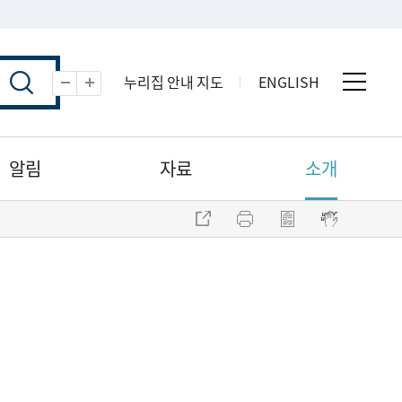
누리집 안내 지도
ENGLISH
전체 
축소
확대
알림
자료
소개
주소 복사
프린트
점자파일 내려받기
점자뷰어 보