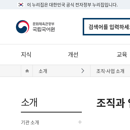
이 누리집은 대한민국 공식 전자정부 누리집입니다.
통
합
검
색
주
지식
개선
교육
메
뉴
현
Home
소개
조직·사업 소개
바로가기
재
위
치:
소개
조직과 
기관 소개