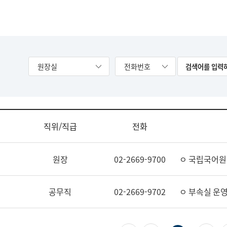
원장실
전화번호
직위/직급
전화
원장
02-2669-9700
ㅇ 국립국어원
공무직
02-2669-9702
ㅇ 부속실 운