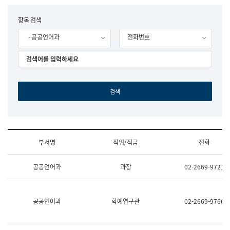
립
국
F
항목 검색
어
o
원
- 공공언어과
전화번호
r
조
m
직
도
국
어
원
원
장
기
획
연
수
부서명
직위/직급
전화
부
기
조
획
공공언어과
과장
02-2669-9721
직
운
및
영
업
과
무
공
공공언어과
학예연구관
02-2669-9766
소
공
개
언
(부
어
서
과