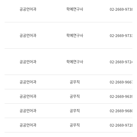
명,
교
공공언어과
학예연구사
02-2669-9738
직
육
위/
연
직
수
급,
과
전
어
공공언어과
학예연구사
02-2669-9733
화,
문
담
연
당
구
업
실
무)
어
공공언어과
학예연구사
02-2669-9724
문
연
구
과
공공언어과
공무직
02-2669-9667
어
문
연
공공언어과
공무직
02-2669-9639
구
과
(사
공공언어과
공무직
02-2669-9680
전
팀)
언
공공언어과
공무직
02-2669-9728
어
정