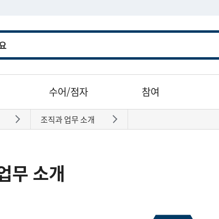
수어/점자
참여
조직과 업무 소개
바로가기
바로가기
업무 소개