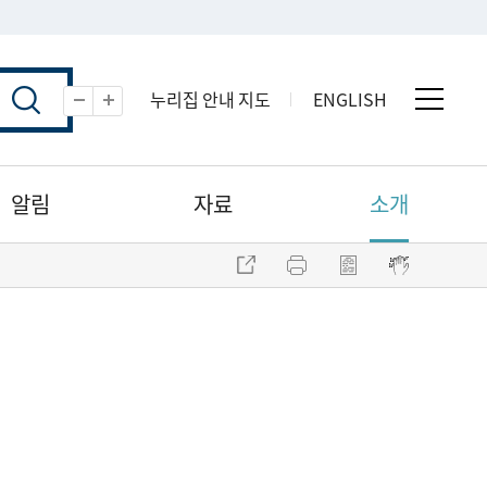
누리집 안내 지도
ENGLISH
전체 
축소
확대
알림
자료
소개
주소 복사
프린트
점자파일 내려받기
점자뷰어 보