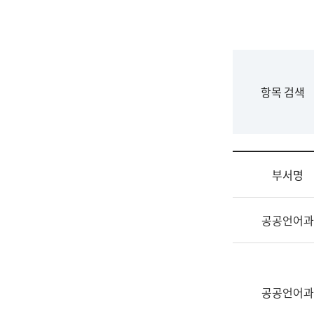
국
립
국
어
원
F
항목 검색
조
o
직
r
도
m
국
어
부서명
원
원
조
장
공공언어과
직
기
및
획
업
연
무
수
소
공공언어과
부
개
기