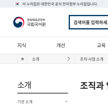
이 누리집은 대한민국 공식 전자정부 누리집입니다.
통
합
검
색
주
지식
개선
교육
메
뉴
현
Home
소개
조직·사업 소개
바로가기
재
위
치:
소개
조직과 
기관 소개