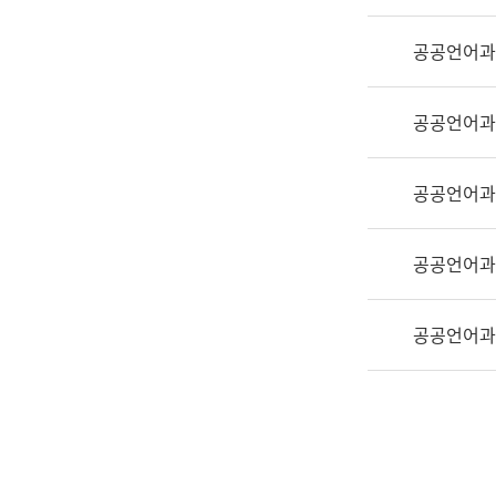
실
어
공공언어과
문
연
구
공공언어과
과
어
문
공공언어과
연
구
공공언어과
과
(사
전
공공언어과
팀)
언
어
정
보
과