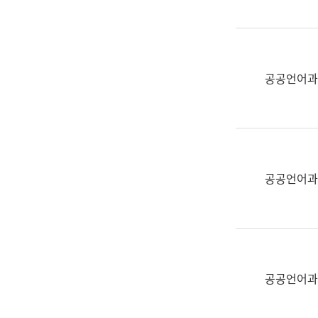
(부
획
서
운
명,
영
직
과
위/
공공언어과
공
직
공
급,
언
전
어
화,
과
담
교
공공언어과
당
육
업
연
무)
수
과
어
문
공공언어과
연
구