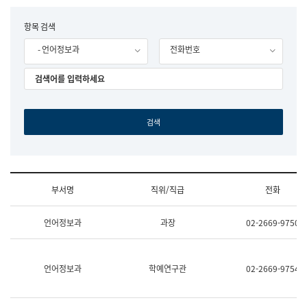
립
국
F
항목 검색
어
o
원
- 언어정보과
전화번호
r
조
m
직
도
국
어
원
원
장
기
획
연
수
부서명
직위/직급
전화
부
기
조
획
언어정보과
과장
02-2669-9750
직
운
및
영
업
과
무
공
언어정보과
학예연구관
02-2669-9754
소
공
개
언
(부
어
서
과