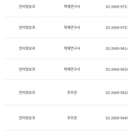
명,
교
언어정보과
학예연구사
02-2669-9751
직
육
위/
연
직
수
급,
과
언어정보과
학예연구사
02-2669-9753
전
어
화,
문
담
연
당
구
언어정보과
학예연구사
02-2669-9614
업
실
무)
어
문
연
언어정보과
학예연구사
02-2669-9638
구
과
어
문
연
언어정보과
주무관
02-2669-9628
구
과
(사
전
팀)
언어정보과
주무관
02-2669-9649
언
어
정