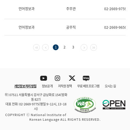
보
과
언어정보과
주무관
02-2669-9759
한
국
어
언어정보과
공무직
02-2669-9650
진
흥
과
수
첫 페이지
이전 페이지
다음 페이지
마지막 페이지
1
2
3
어
점
자
진
흥
과
Youtube
Instagram
Twitter
blog
개인정보 처리 방침
정보공개
저작권 정책
무료 배포 프로그램
오시는 길
바로 가기
문체부와 소속기관
우) 07511 서울특별시 강서구 금낭화로 154(방화
동 827)
대표 전화: 02-2669-9775(평일 9~12시, 13~18
시)
COPYRIGHT ⓒ National Institute of
Korean Language ALL RIGHTS RESERVED.