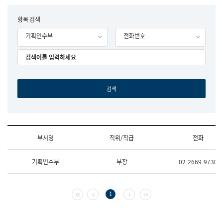
립
국
F
항목 검색
어
o
원
기획연수부
전화번호
r
조
m
직
도
국
어
원
원
장
기
획
연
수
부서명
직위/직급
전화
부
기
조
획
기획연수부
부장
02-2669-9730
직
운
및
영
업
과
무
공
첫 페이지
이전 페이지
다음 페이지
마지막 페이지
1
소
공
개
언
(부
어
서
과