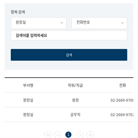
립
국
F
항목 검색
어
o
원
원장실
전화번호
r
조
m
직
도
국
어
원
원
장
기
획
연
수
부서명
직위/직급
전화
부
기
조
획
원장실
원장
02-2669-9700
직
운
및
영
업
과
원장실
공무직
02-2669-9702
무
공
소
공
개
언
(부
어
첫 페이지
이전 페이지
다음 페이지
마지막 페이지
1
서
과