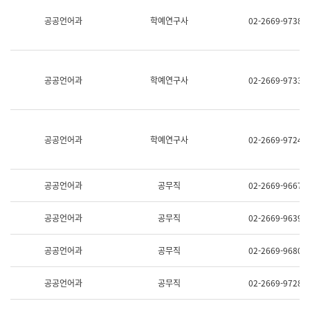
명,
교
공공언어과
학예연구사
02-2669-9738
직
육
위/
연
직
수
급,
과
전
어
공공언어과
학예연구사
02-2669-9733
화,
문
담
연
당
구
업
실
무)
어
공공언어과
학예연구사
02-2669-9724
문
연
구
과
공공언어과
공무직
02-2669-9667
어
문
연
공공언어과
공무직
02-2669-9639
구
과
(사
공공언어과
공무직
02-2669-9680
전
팀)
언
공공언어과
공무직
02-2669-9728
어
정