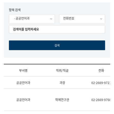
립
국
F
항목 검색
어
o
원
- 공공언어과
전화번호
r
조
m
직
도
국
어
원
원
장
기
획
연
수
부서명
직위/직급
전화
부
기
조
획
공공언어과
과장
02-2669-9721
직
운
및
영
업
과
무
공
공공언어과
학예연구관
02-2669-9766
소
공
개
언
(부
어
서
과