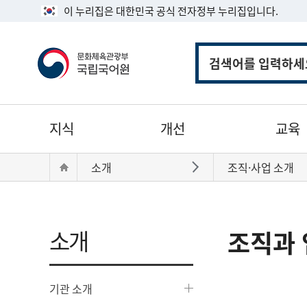
이 누리집은 대한민국 공식 전자정부 누리집입니다.
통
합
검
색
주
지식
개선
교육
메
뉴
현
Home
소개
조직·사업 소개
바로가기
재
위
치:
소개
조직과 
기관 소개