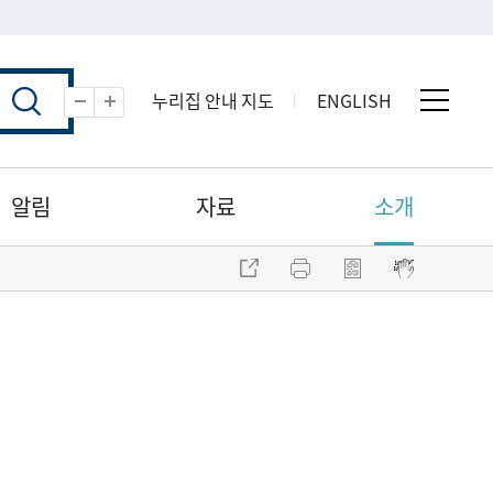
누리집 안내 지도
ENGLISH
전체 
축소
확대
알림
자료
소개
주소 복사
프린트
점자파일 내려받기
점자뷰어 보