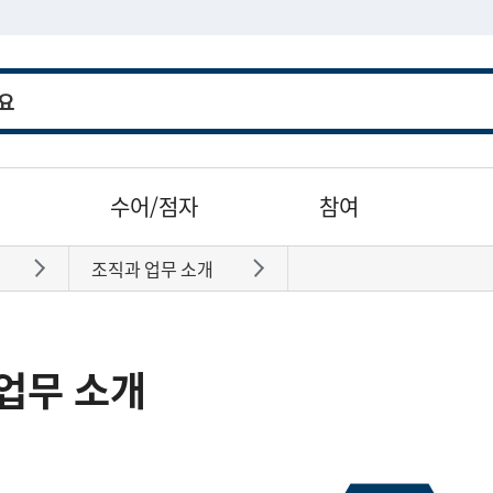
수어/점자
참여
조직과 업무 소개
바로가기
바로가기
업무 소개