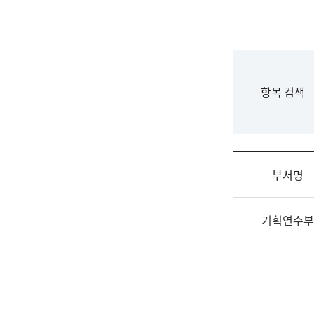
국
립
국
어
원
F
항목 검색
조
o
직
r
도
m
국
어
부서명
원
원
조
장
기획연수부
직
기
및
획
업
연
무
수
소
부
개
기