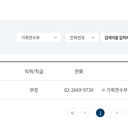
기획연수부
전화번호
직위/직급
전화
부장
02-2669-9730
ㅇ 기획연수부
첫 페이지
이전 페이지
다
1