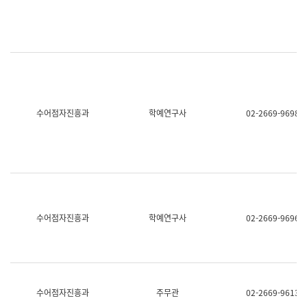
명,
교
직
육
위/
연
직
수
급,
과
전
어
화,
문
담
연
당
구
수어점자진흥과
학예연구사
02-2669-9698
업
실
무)
어
문
연
구
과
어
문
연
수어점자진흥과
학예연구사
02-2669-9696
구
과
(사
전
팀)
언
어
수어점자진흥과
주무관
02-2669-9613
정