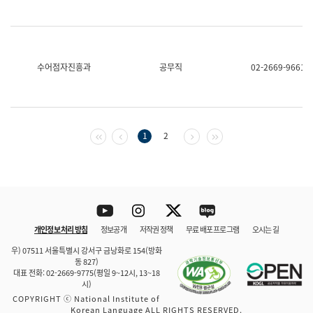
수어점자진흥과
공무직
02-2669-9661
첫 페이지
이전 페이지
다음 페이지
마지막 페이지
1
2
Youtube
Instagram
Twitter
blog
개인정보 처리 방침
정보공개
저작권 정책
무료 배포 프로그램
오시는 길
바로 가기
문체부와 소속기관
우) 07511 서울특별시 강서구 금낭화로 154(방화
동 827)
대표 전화: 02-2669-9775(평일 9~12시, 13~18
시)
COPYRIGHT ⓒ National Institute of
Korean Language ALL RIGHTS RESERVED.