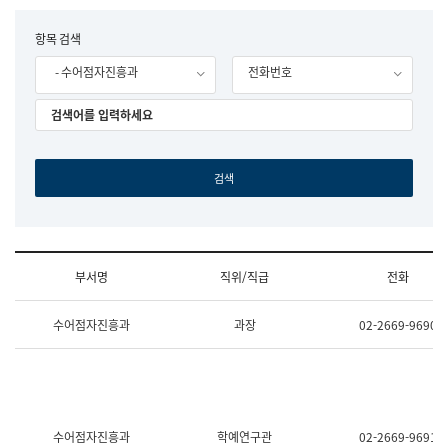
립
국
F
항목 검색
어
o
원
- 수어점자진흥과
전화번호
r
조
m
직
도
국
어
원
원
장
기
획
연
수
부서명
직위/직급
전화
부
기
조
획
수어점자진흥과
과장
02-2669-9690
직
운
및
영
업
과
무
공
소
공
개
언
(부
어
수어점자진흥과
학예연구관
02-2669-9691
서
과