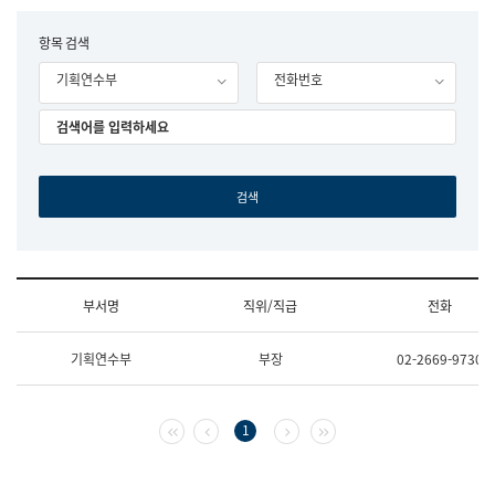
립
국
F
항목 검색
어
o
원
기획연수부
전화번호
r
조
m
직
도
국
어
원
원
장
기
획
연
수
부서명
직위/직급
전화
부
기
조
획
기획연수부
부장
02-2669-9730
직
운
및
영
업
과
무
공
첫 페이지
이전 페이지
다음 페이지
마지막 페이지
1
소
공
개
언
(부
어
서
과