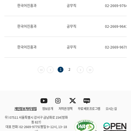
보
한국어진흥과
공무직
02-2669-9764
과
한
국
어
한국어진흥과
공무직
02-2669-9641
진
흥
과
수
한국어진흥과
공무직
02-2669-9678
어
점
자
진
흥
첫 페이지
이전 페이지
다음 페이지
마지막 페이지
1
2
과
Youtube
Instagram
Twitter
blog
개인정보 처리 방침
정보공개
저작권 정책
무료 배포 프로그램
오시는 길
바로 가기
문체부와 소속기관
우) 07511 서울특별시 강서구 금낭화로 154(방화
동 827)
대표 전화: 02-2669-9775(평일 9~12시, 13~18