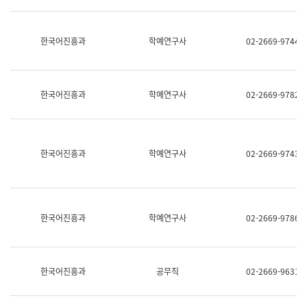
명,
교
직
육
위/
연
한국어진흥과
학예연구사
02-2669-9744
직
수
급,
과
전
어
화,
문
담
연
한국어진흥과
학예연구사
02-2669-9782
당
구
업
실
무)
어
문
연
한국어진흥과
학예연구사
02-2669-9743
구
과
어
문
연
한국어진흥과
학예연구사
02-2669-9786
구
과
(사
전
팀)
한국어진흥과
공무직
02-2669-9631
언
어
정