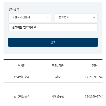
립
국
F
항목 검색
어
o
원
- 한국어진흥과
전화번호
r
조
m
직
도
국
어
원
원
장
기
획
연
수
부서명
직위/직급
전화
부
기
조
획
한국어진흥과
과장
02-2669-9742
직
운
및
영
업
과
무
공
소
공
한국어진흥과
학예연구관
02-2669-9742
개
언
(부
어
서
과