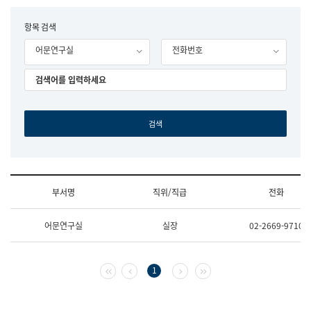
립
국
F
항목 검색
어
o
원
어문연구실
전화번호
r
조
m
직
도
국
어
원
원
장
기
획
연
수
부서명
직위/직급
전화
부
기
조
획
어문연구실
실장
02-2669-9710
직
운
및
영
업
과
무
공
첫 페이지
이전 페이지
다음 페이지
마지막 페이지
1
소
공
개
언
(부
어
서
과