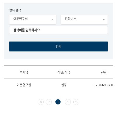
립
국
F
항목 검색
어
o
원
어문연구실
전화번호
r
조
m
직
도
국
어
원
원
장
기
획
연
수
부서명
직위/직급
전화
부
기
조
획
어문연구실
실장
02-2669-9710
직
운
및
영
업
과
무
공
첫 페이지
이전 페이지
다음 페이지
마지막 페이지
1
소
공
개
언
(부
어
서
과