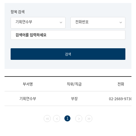
립
국
F
항목 검색
어
o
원
기획연수부
전화번호
r
조
m
직
도
국
어
원
원
장
기
획
연
수
부서명
직위/직급
전화
부
기
조
획
기획연수부
부장
02-2669-9730
직
운
및
영
업
과
무
공
첫 페이지
이전 페이지
다음 페이지
마지막 페이지
1
소
공
개
언
(부
어
서
과