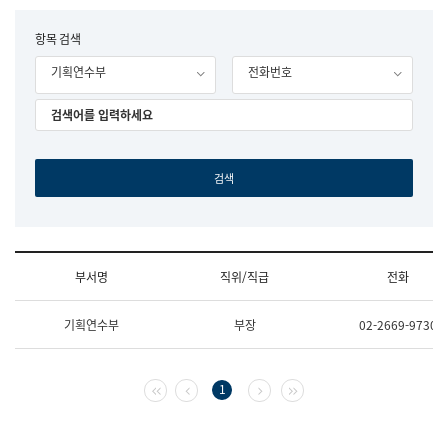
립
국
F
항목 검색
어
o
원
기획연수부
전화번호
r
조
m
직
도
국
어
원
원
장
기
획
연
수
부서명
직위/직급
전화
부
기
조
획
기획연수부
부장
02-2669-9730
직
운
및
영
업
과
무
공
첫 페이지
이전 페이지
다음 페이지
마지막 페이지
1
소
공
개
언
(부
어
서
과