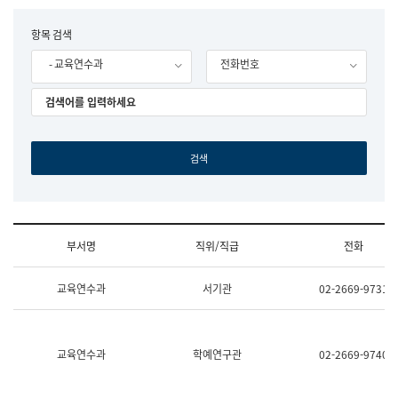
립
국
F
항목 검색
어
o
원
- 교육연수과
전화번호
r
조
m
직
도
국
어
원
원
장
기
획
연
수
부서명
직위/직급
전화
부
기
조
획
교육연수과
서기관
02-2669-9731
직
운
및
영
업
과
무
공
소
공
교육연수과
학예연구관
02-2669-9740
개
언
(부
어
서
과