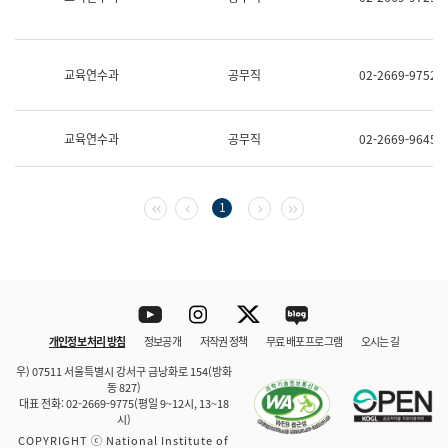
보
과
한
국
교육연수과
공무직
02-2669-9752
어
진
흥
과
교육연수과
공무직
02-2669-9645
수
어
점
자
첫 페이지
이전 페이지
다음 페이지
마지막 페이지
1
진
흥
과
Youtube
Instagram
Twitter
blog
개인정보 처리 방침
정보공개
저작권 정책
무료 배포 프로그램
오시는 길
바로 가기
문체부와 소속기관
우) 07511 서울특별시 강서구 금낭화로 154(방화
동 827)
대표 전화: 02-2669-9775(평일 9~12시, 13~18
시)
COPYRIGHT ⓒ National Institute of