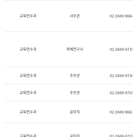
명,
교
직
육
위/
연
교육연수과
사무관
02-2669-9684
직
수
급,
과
전
어
화,
문
담
연
당
구
교육연수과
학예연구사
02-2669-9735
업
실
무)
어
문
연
구
교육연수과
주무관
02-2669-9736
과
어
문
교육연수과
주무관
02-2669-9758
연
구
과
(사
교육연수과
공무직
02-2669-9662
전
팀)
언
어
정
교육연수과
공무직
02-2669-9729