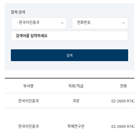
립
국
F
항목 검색
어
o
원
- 한국어진흥과
전화번호
r
조
m
직
도
국
어
원
원
장
기
획
연
수
부서명
직위/직급
전화
부
기
조
획
한국어진흥과
과장
02-2669-9742
직
운
및
영
업
과
무
공
소
공
한국어진흥과
학예연구관
02-2669-9742
개
언
(부
어
서
과