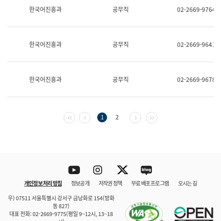
보
한국어진흥과
공무직
02-2669-9764
과
한
국
어
한국어진흥과
공무직
02-2669-9641
진
흥
과
수
한국어진흥과
공무직
02-2669-9678
어
점
자
진
흥
첫 페이지
이전 페이지
다음 페이지
마지막 페이지
1
2
과
Youtube
Instagram
Twitter
blog
개인정보 처리 방침
정보공개
저작권 정책
무료 배포 프로그램
오시는 길
바로 가기
문체부와 소속기관
우) 07511 서울특별시 강서구 금낭화로 154(방화
동 827)
대표 전화: 02-2669-9775(평일 9~12시, 13~18