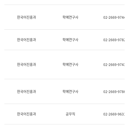
명,
교
직
육
위/
연
한국어진흥과
학예연구사
02-2669-9744
직
수
급,
과
전
어
화,
문
담
연
한국어진흥과
학예연구사
02-2669-9782
당
구
업
실
무)
어
문
연
한국어진흥과
학예연구사
02-2669-9743
구
과
어
문
연
한국어진흥과
학예연구사
02-2669-9786
구
과
(사
전
팀)
한국어진흥과
공무직
02-2669-9631
언
어
정