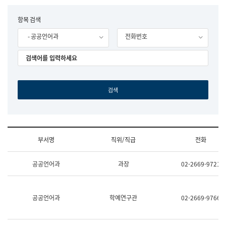
립
국
F
항목 검색
어
o
원
- 공공언어과
전화번호
r
조
m
직
도
국
어
원
원
장
기
획
연
수
부서명
직위/직급
전화
부
기
조
획
공공언어과
과장
02-2669-9721
직
운
및
영
업
과
무
공
공공언어과
학예연구관
02-2669-9766
소
공
개
언
(부
어
서
과