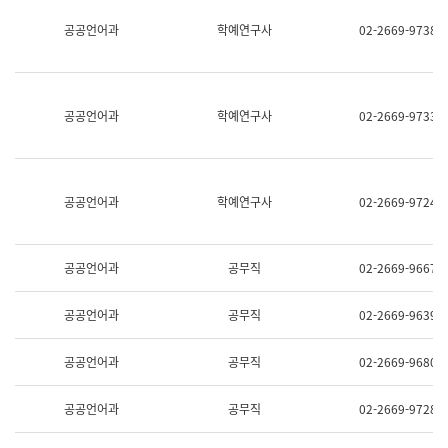
명,
교
공공언어과
학예연구사
02-2669-9738
직
육
위/
연
직
수
급,
과
전
어
공공언어과
학예연구사
02-2669-9733
화,
문
담
연
당
구
업
실
무)
어
공공언어과
학예연구사
02-2669-9724
문
연
구
과
공공언어과
공무직
02-2669-9667
어
문
연
공공언어과
공무직
02-2669-9639
구
과
(사
공공언어과
공무직
02-2669-9680
전
팀)
언
공공언어과
공무직
02-2669-9728
어
정