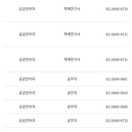
명,
교
공공언어과
학예연구사
02-2669-9738
직
육
위/
연
직
수
급,
과
전
어
공공언어과
학예연구사
02-2669-9733
화,
문
담
연
당
구
업
실
무)
어
공공언어과
학예연구사
02-2669-9724
문
연
구
과
공공언어과
공무직
02-2669-9667
어
문
연
공공언어과
공무직
02-2669-9639
구
과
(사
공공언어과
공무직
02-2669-9680
전
팀)
언
공공언어과
공무직
02-2669-9728
어
정