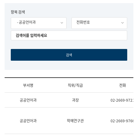
립
국
F
항목 검색
어
o
원
- 공공언어과
전화번호
r
조
m
직
도
국
어
원
원
장
기
획
연
수
부서명
직위/직급
전화
부
기
조
획
공공언어과
과장
02-2669-9721
직
운
및
영
업
과
무
공
공공언어과
학예연구관
02-2669-9766
소
공
개
언
(부
어
서
과