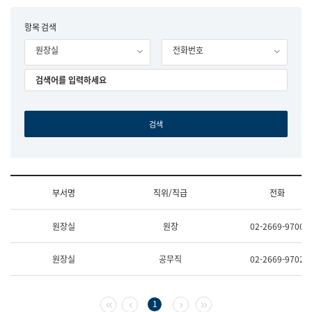
립
국
F
항목 검색
어
o
원
원장실
전화번호
r
조
m
직
도
국
어
원
원
장
기
획
연
수
부서명
직위/직급
전화
부
기
조
획
원장실
원장
02-2669-9700
직
운
및
영
업
과
원장실
공무직
02-2669-9702
무
공
소
공
개
언
(부
어
첫 페이지
이전 페이지
다음 페이지
마지막 페이지
1
서
과