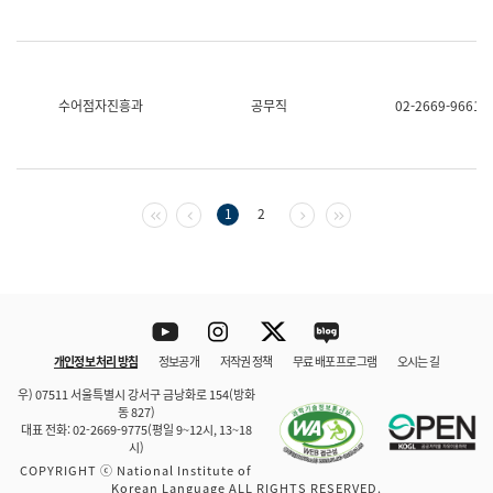
수어점자진흥과
공무직
02-2669-9661
첫 페이지
이전 페이지
다음 페이지
마지막 페이지
1
2
Youtube
Instagram
Twitter
blog
개인정보 처리 방침
정보공개
저작권 정책
무료 배포 프로그램
오시는 길
바로 가기
문체부와 소속기관
우) 07511 서울특별시 강서구 금낭화로 154(방화
동 827)
대표 전화: 02-2669-9775(평일 9~12시, 13~18
시)
COPYRIGHT ⓒ National Institute of
Korean Language ALL RIGHTS RESERVED.