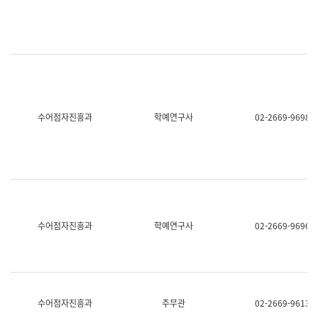
명,
교
직
육
위/
연
직
수
급,
과
전
어
화,
문
담
연
당
구
수어점자진흥과
학예연구사
02-2669-9698
업
실
무)
어
문
연
구
과
어
문
연
수어점자진흥과
학예연구사
02-2669-9696
구
과
(사
전
팀)
언
어
수어점자진흥과
주무관
02-2669-9613
정