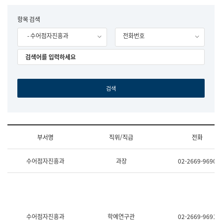
립
국
F
항목 검색
어
o
원
- 수어점자진흥과
전화번호
r
조
m
직
도
국
어
원
원
장
기
획
연
수
부서명
직위/직급
전화
부
기
조
획
수어점자진흥과
과장
02-2669-9690
직
운
및
영
업
과
무
공
소
공
개
언
(부
어
수어점자진흥과
학예연구관
02-2669-9691
서
과