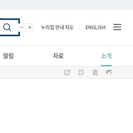
누리집 안내 지도
ENGLISH
전체 
축소
확대
알림
자료
소개
주소 복사
프린트
점자파일 내려받기
점자뷰어 보