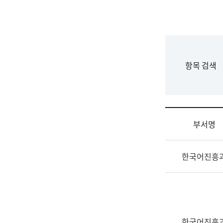
국
립
국
어
원
F
항목 검색
조
o
직
r
도
m
국
어
부서명
원
원
조
장
한국어진흥
직
기
및
획
업
연
무
수
소
부
개
기
한국어진흥