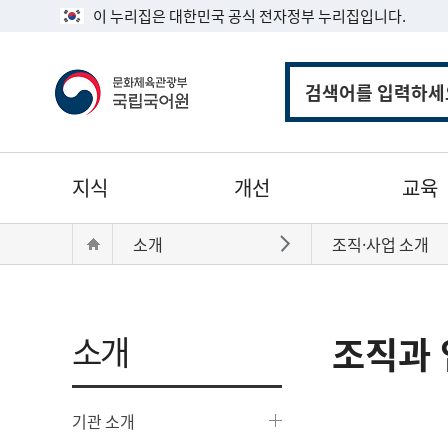
이 누리집은 대한민국 공식 전자정부 누리집입니다.
통
합
검
색
주
지식
개선
교육
메
뉴
현
Home
소개
조직·사업 소개
바로가기
재
위
치:
소개
조직과 
기관 소개