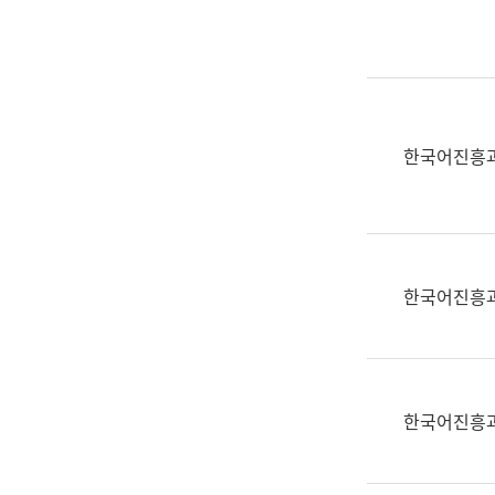
실
어
문
연
구
과
한국어진흥
어
문
연
구
과
한국어진흥
(사
전
팀)
언
어
한국어진흥
정
보
과