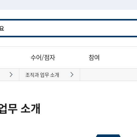
수어/점자
참여
조직과 업무 소개
바로가기
바로가기
업무 소개