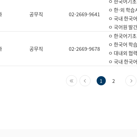
ㅇ 한국어기초
ㅇ 한-외 학습
과
공무직
02-2669-9641
ㅇ 국내 한국
ㅇ 국어원 발간
ㅇ 한국어기초
ㅇ 한국어 학
과
공무직
02-2669-9678
ㅇ 대내외 협력
ㅇ 국내 한국
첫 페이지
이전 페이지
1
2