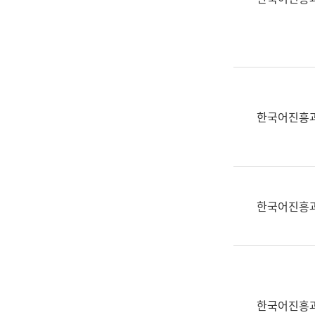
(부
획
서
운
명,
영
직
과
위/
공
직
공
급,
언
한국어진흥
전
어
화,
과
담
교
당
육
업
연
한국어진흥
무)
수
과
어
문
연
구
한국어진흥