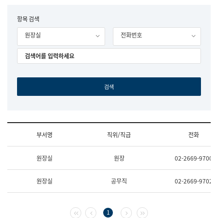
립
국
F
항목 검색
어
o
원
원장실
전화번호
r
조
m
직
도
국
어
원
원
장
기
획
연
수
부서명
직위/직급
전화
부
기
조
획
원장실
원장
02-2669-9700
직
운
및
영
업
과
원장실
공무직
02-2669-9702
무
공
소
공
개
언
(부
어
첫 페이지
이전 페이지
다음 페이지
마지막 페이지
1
서
과