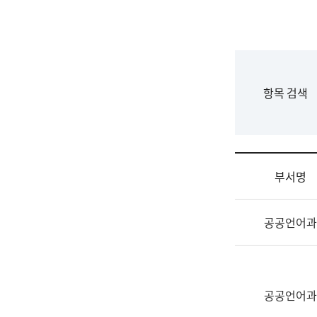
국
립
국
어
원
F
항목 검색
조
o
직
r
도
m
국
어
부서명
원
원
조
장
공공언어과
직
기
및
획
업
연
무
수
소
공공언어과
부
개
기