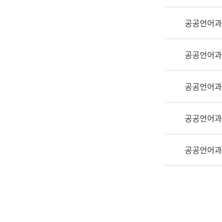
실
어
공공언어과
문
연
구
공공언어과
과
어
문
공공언어과
연
구
공공언어과
과
(사
전
공공언어과
팀)
언
어
정
보
과