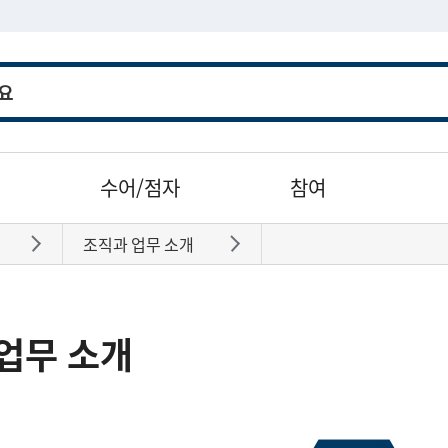
수어/점자
참여
조직과 업무 소개
바로가기
바로가기
업무 소개