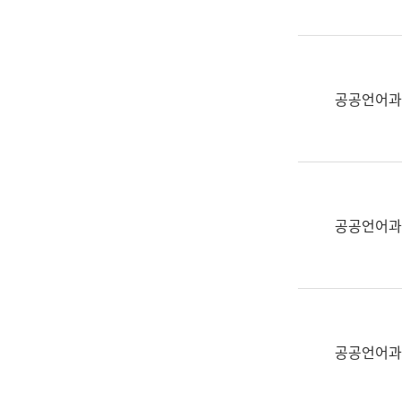
(부
획
서
운
명,
영
직
과
위/
공공언어과
공
직
공
급,
언
전
어
화,
과
담
교
공공언어과
당
육
업
연
무)
수
과
어
문
공공언어과
연
구