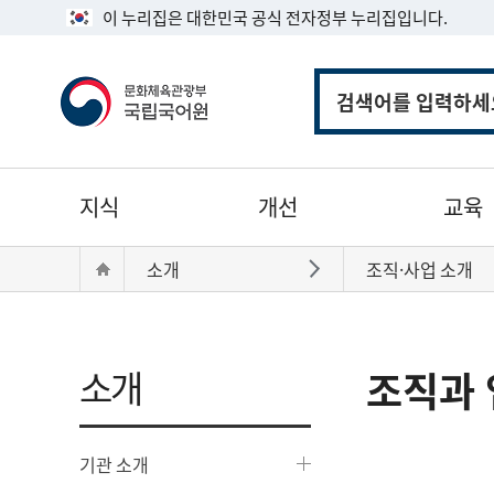
이 누리집은 대한민국 공식 전자정부 누리집입니다.
통
합
검
색
주
지식
개선
교육
메
뉴
현
Home
소개
조직·사업 소개
바로가기
재
위
치:
소개
조직과 
기관 소개