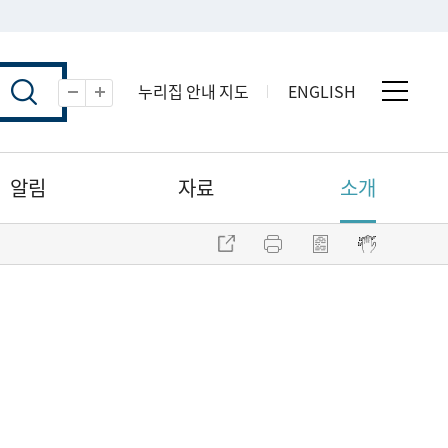
누리집 안내 지도
ENGLISH
전체 
축소
확대
알림
자료
소개
주소 복사
프린트
점자파일 내려받기
점자뷰어 보