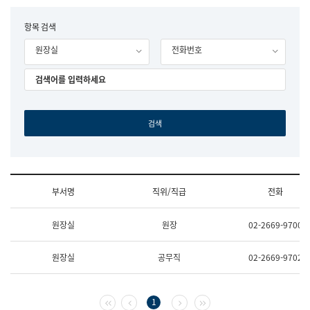
립
국
F
항목 검색
어
o
원
원장실
전화번호
r
조
m
직
도
국
어
원
원
장
기
획
연
수
부서명
직위/직급
전화
부
기
조
획
원장실
원장
02-2669-9700
직
운
및
영
업
과
원장실
공무직
02-2669-9702
무
공
소
공
개
언
(부
어
첫 페이지
이전 페이지
다음 페이지
마지막 페이지
1
서
과