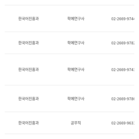
명,
교
직
육
위/
연
한국어진흥과
학예연구사
02-2669-9744
직
수
급,
과
전
어
화,
문
담
연
한국어진흥과
학예연구사
02-2669-9782
당
구
업
실
무)
어
문
연
한국어진흥과
학예연구사
02-2669-9743
구
과
어
문
연
한국어진흥과
학예연구사
02-2669-9786
구
과
(사
전
팀)
한국어진흥과
공무직
02-2669-9631
언
어
정