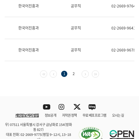
보
한국어진흥과
공무직
02-2669-9764
과
한
국
어
한국어진흥과
공무직
02-2669-9641
진
흥
과
수
한국어진흥과
공무직
02-2669-9678
어
점
자
진
흥
첫 페이지
이전 페이지
다음 페이지
마지막 페이지
1
2
과
Youtube
Instagram
Twitter
blog
개인정보 처리 방침
정보공개
저작권 정책
무료 배포 프로그램
오시는 길
바로 가기
문체부와 소속기관
우) 07511 서울특별시 강서구 금낭화로 154(방화
동 827)
대표 전화: 02-2669-9775(평일 9~12시, 13~18