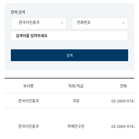
립
국
F
항목 검색
어
o
원
- 한국어진흥과
전화번호
r
조
m
직
도
국
어
원
원
장
기
획
연
수
부서명
직위/직급
전화
부
기
조
획
한국어진흥과
과장
02-2669-9742
직
운
및
영
업
과
무
공
소
공
한국어진흥과
학예연구관
02-2669-9742
개
언
(부
어
서
과