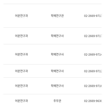
명,
교
직
육
위/
연
직
어문연구과
학예연구관
02-2669-9713
수
급,
과
전
어
화,
문
담
연
당
구
어문연구과
학예연구사
02-2669-9717
업
실
무)
어
문
연
어문연구과
학예연구사
02-2669-9714
구
과
어
문
어문연구과
학예연구사
02-2669-9712
연
구
과
(사
어문연구과
학예연구사
02-2669-9716
전
팀)
언
어
어문연구과
주무관
02-2669-9630
정