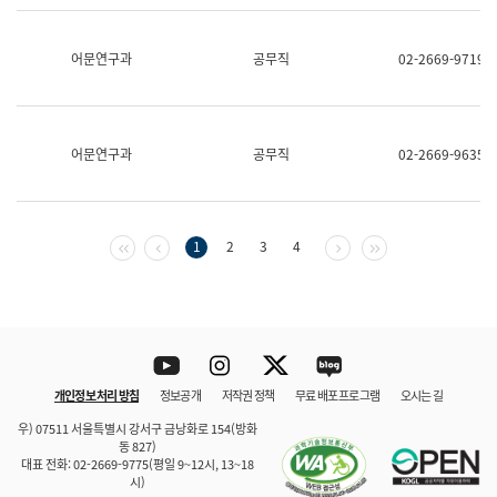
보
과
한
어문연구과
공무직
02-2669-9719
국
어
진
흥
과
어문연구과
공무직
02-2669-9635
수
어
점
자
진
첫 페이지
이전 페이지
다음 페이지
마지막 페이지
1
2
3
4
흥
과
Youtube
Instagram
Twitter
blog
개인정보 처리 방침
정보공개
저작권 정책
무료 배포 프로그램
오시는 길
바로 가기
문체부와 소속기관
우) 07511 서울특별시 강서구 금낭화로 154(방화
동 827)
대표 전화: 02-2669-9775(평일 9~12시, 13~18
시)