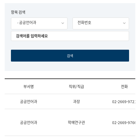
립
국
F
항목 검색
어
o
원
- 공공언어과
전화번호
r
조
m
직
도
국
어
원
원
장
기
획
연
수
부서명
직위/직급
전화
부
기
조
획
공공언어과
과장
02-2669-9721
직
운
및
영
업
과
무
공
공공언어과
학예연구관
02-2669-9766
소
공
개
언
(부
어
서
과