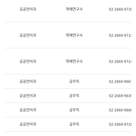
명,
교
공공언어과
학예연구사
02-2669-9738
직
육
위/
연
직
수
급,
과
전
어
공공언어과
학예연구사
02-2669-9733
화,
문
담
연
당
구
업
실
무)
어
공공언어과
학예연구사
02-2669-9724
문
연
구
과
공공언어과
공무직
02-2669-9667
어
문
연
공공언어과
공무직
02-2669-9639
구
과
(사
공공언어과
공무직
02-2669-9680
전
팀)
언
공공언어과
공무직
02-2669-9728
어
정