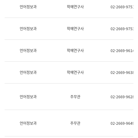
명,
교
언어정보과
학예연구사
02-2669-9751
직
육
위/
연
직
수
급,
과
언어정보과
학예연구사
02-2669-9753
전
어
화,
문
담
연
당
구
언어정보과
학예연구사
02-2669-9614
업
실
무)
어
문
연
언어정보과
학예연구사
02-2669-9638
구
과
어
문
연
언어정보과
주무관
02-2669-9628
구
과
(사
전
팀)
언어정보과
주무관
02-2669-9649
언
어
정