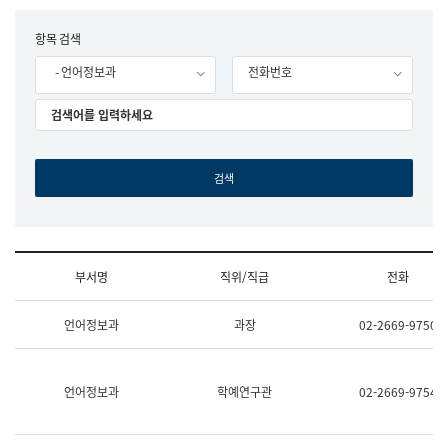
립
국
F
항목 검색
어
o
원
- 언어정보과
전화번호
r
조
m
직
도
국
어
원
원
장
기
획
연
수
부서명
직위/직급
전화
부
기
조
획
언어정보과
과장
02-2669-9750
직
운
및
영
업
과
무
공
언어정보과
학예연구관
02-2669-9754
소
공
개
언
(부
어
서
과