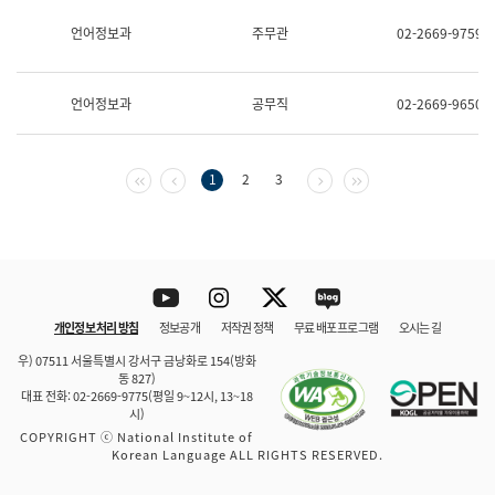
보
과
언어정보과
주무관
02-2669-9759
한
국
어
언어정보과
공무직
02-2669-9650
진
흥
과
수
첫 페이지
이전 페이지
다음 페이지
마지막 페이지
1
2
3
어
점
자
진
흥
과
Youtube
Instagram
Twitter
blog
개인정보 처리 방침
정보공개
저작권 정책
무료 배포 프로그램
오시는 길
바로 가기
문체부와 소속기관
우) 07511 서울특별시 강서구 금낭화로 154(방화
동 827)
대표 전화: 02-2669-9775(평일 9~12시, 13~18
시)
COPYRIGHT ⓒ National Institute of
Korean Language ALL RIGHTS RESERVED.